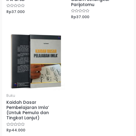
Parijotomu
Dinilai
Rp
37.000
0
Dinilai
Rp
37.000
dari
0
5
dari
5
Buku
Kaidah Dasar
Pembelajaran Imla’
(Untuk Pemula dan
Tingkat Lanjut)
Dinilai
Rp
44.000
0