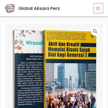
Lewati
MAI
Global Aksara Pers
ke
MEN
konten
Kuantitas
Aktif
dan
Kreatif
Memulai
Bisnis
Sejak
Dini
bagi
Generasi
Z