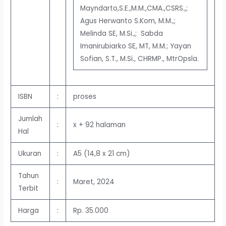
Mayndarto,S.E.,M.M.,CMA.,CSRS.,;
Agus Herwanto S.Kom, M.M.,;
Melinda SE, M.Si.,; Sabda
Imanirubiarko SE, MT, M.M.; Yayan
Sofian, S.T., M.Si., CHRMP., MtrOpsla.
ISBN
:
proses
Jumlah
:
x + 92 halaman
Hal
Ukuran
:
A5 (14,8 x 21 cm)
Tahun
:
Maret, 2024
Terbit
Harga
:
Rp. 35.000