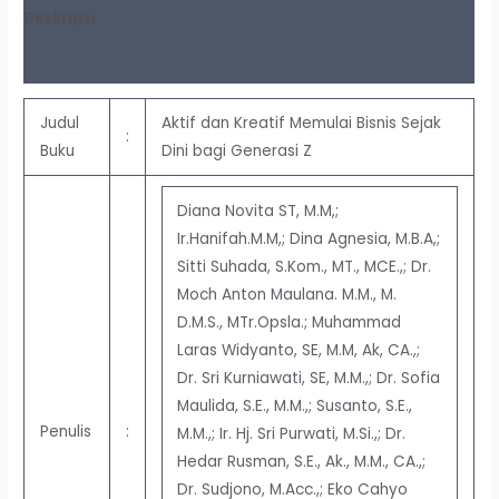
Deskripsi
Ulasan (0)
Judul
Aktif dan Kreatif Memulai Bisnis Sejak
:
Buku
Dini bagi Generasi Z
Diana Novita ST, M.M,;
Ir.Hanifah.M.M,; Dina Agnesia, M.B.A,;
Sitti Suhada, S.Kom., MT., MCE.,; Dr.
Moch Anton Maulana. M.M., M.
D.M.S., MTr.Opsla.; Muhammad
Laras Widyanto, SE, M.M, Ak, CA.,;
Dr. Sri Kurniawati, SE, M.M.,; Dr. Sofia
Maulida, S.E., M.M.,; Susanto, S.E.,
Penulis
:
M.M.,; Ir. Hj. Sri Purwati, M.Si.,; Dr.
Hedar Rusman, S.E., Ak., M.M., CA.,;
Dr. Sudjono, M.Acc.,; Eko Cahyo