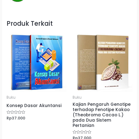
Produk Terkait
Buku
Buku
Kajian Pengaruh Genotipe
Konsep Dasar Akuntansi
terhadap Fenotipe Kakao
(Theobroma Cacao L.)
Dinilai
Rp
37.000
pada Dua Sistem
0
dari
Pertanian
5
Dinilai
Rp
37.000