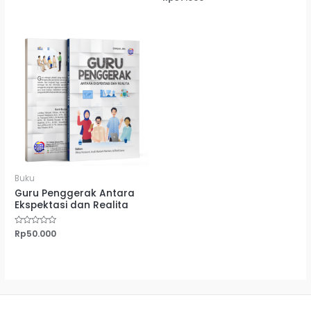
0
dari
5
Buku
Guru Penggerak Antara
Ekspektasi dan Realita
Dinilai
Rp
50.000
0
dari
5