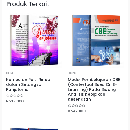
Produk Terkait
Buku
Buku
Kumpulan Puisi Rindu
Model Pembelajaran CBE
dalam Setangkai
(Contextual Bsed On E-
Parijotomu
Learning) Pada Bidang
Analisis Kebijakan
Kesehatan
Dinilai
Rp
37.000
0
dari
5
Dinilai
Rp
42.000
0
dari
5