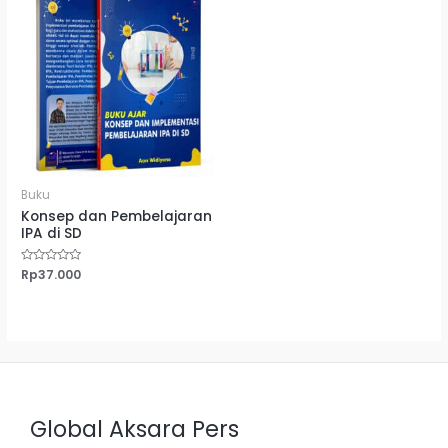
Buku
Konsep dan Pembelajaran
IPA di SD
Dinilai
Rp
37.000
0
dari
5
Global Aksara Pers