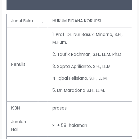
Ulasan (0)
Judul Buku
;
HUKUM PIDANA KORUPSI
1. Prof. Dr. Nur Basuki Minarno, S.H.,
M.Hum.
2. Taufik Rachman, S.H., LL.M. Ph.D
Penulis
:
3. Sapta Aprilianto, S.H., LL.M.
4. Iqbal Felisiano, S.H., LL.M.
5. Dr. Maradona S.H., LL.M.
ISBN
:
proses
Jumlah
:
x + 58 halaman
Hal