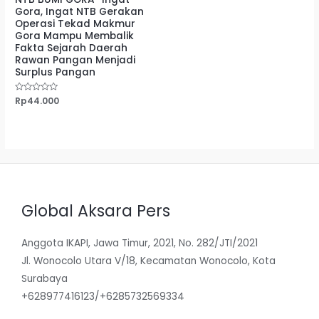
Gora, Ingat NTB Gerakan
Operasi Tekad Makmur
Gora Mampu Membalik
Fakta Sejarah Daerah
Rawan Pangan Menjadi
Surplus Pangan
Dinilai
Rp
44.000
0
dari
5
Global Aksara Pers
Anggota IKAPI, Jawa Timur, 2021, No. 282/JTI/2021
Jl. Wonocolo Utara V/18, Kecamatan Wonocolo, Kota
Surabaya
+628977416123/+6285732569334