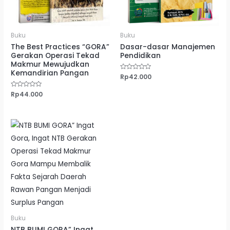
Buku
Buku
The Best Practices “GORA”
Dasar-dasar Manajemen
Gerakan Operasi Tekad
Pendidikan
Makmur Mewujudkan
Kemandirian Pangan
Dinilai
Rp
42.000
0
dari
5
Dinilai
Rp
44.000
0
dari
5
Buku
NTB BUMI GORA” Ingat