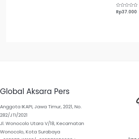
dari
5
Rp
37.000
Dinilai
0
dari
5
Global Aksara Pers
Anggota IKAPI, Jawa Timur, 2021, No.
282/JTI/2021
Jl. Wonocolo Utara V/18, Kecamatan
Wonocolo, Kota Surabaya