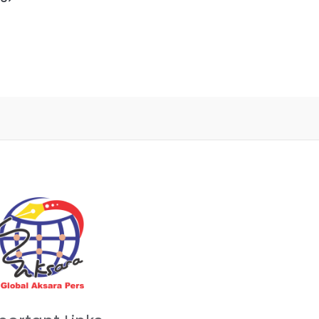
dari
5