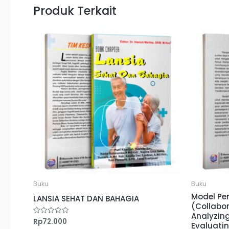
Produk Terkait
Buku
Buku
Model Pe
LANSIA SEHAT DAN BAHAGIA
(Collabor
Analyzing
Rp
72.000
Dinilai
Evaluati
0