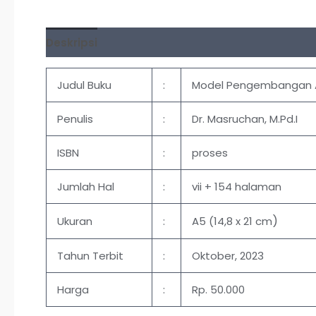
Deskripsi
Ulasan (0)
Judul Buku
:
Model Pengembangan Apl
Penulis
:
Dr. Masruchan, M.Pd.I
ISBN
:
proses
Jumlah Hal
:
vii + 154 halaman
)
Ukuran
:
A5 (14,8 x 21 cm
Tahun Terbit
:
Oktober, 2023
Harga
:
Rp. 50.000