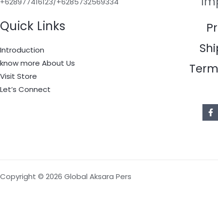
Im
+628977416123/+6285732569334
Quick Links
Pr
Shi
Introduction
know more About Us
Term
Visit Store
Let’s Connect
Copyright © 2026 Global Aksara Pers