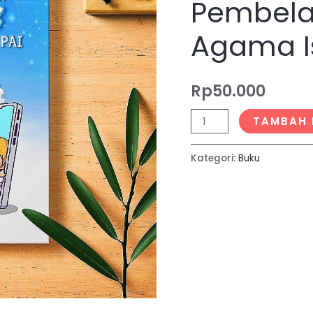
Pembela
Android
dalam
Agama I
Pembelajaran
Pendidikan
Rp
50.000
Agama
Islam
TAMBAH 
Kategori:
Buku