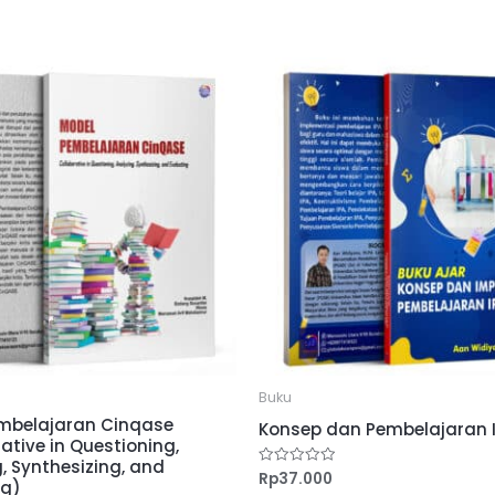
Buku
mbelajaran Cinqase
Konsep dan Pembelajaran I
ative in Questioning,
, Synthesizing, and
Rp
37.000
Dinilai
ng)
0