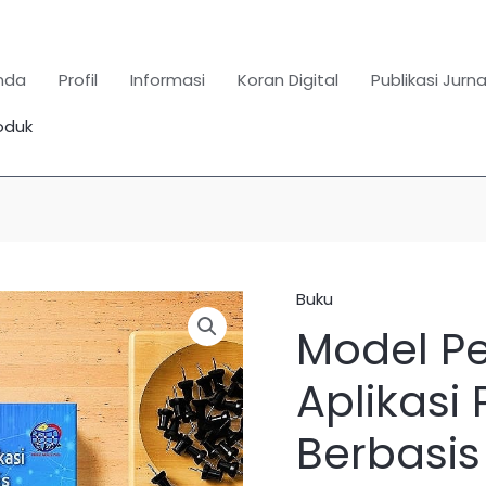
nda
Profil
Informasi
Koran Digital
Publikasi Jurna
oduk
Search
for:
SEARCH BUTTON
Buku
Kuantitas
Model 
Model
Pengembangan
Aplikasi 
Aplikasi
Penilaian
Berbasis
Sikap
Berbasis