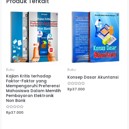
Produk Terkait
Buku
Buku
Kajian Kritis terhadap
Konsep Dasar Akuntansi
Faktor-Faktor yang
Mempengaruhi Preferensi
Dinilai
Rp
37.000
Mahasiswa Dalam Memilih
0
dari
Pembayaran Elektronik
5
Non Bank
Dinilai
Rp
37.000
0
dari
5