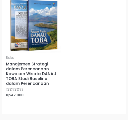
Buku
Manajemen Strategi
dalam Perencanaan
Kawasan Wisata DANAU
TOBA Studi Baseline
dalam Perencanaan
Dinilai
Rp
42.000
0
dari
5