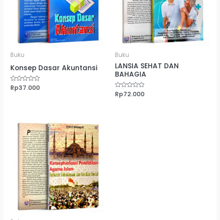
Buku
Buku
LANSIA SEHAT DAN
Konsep Dasar Akuntansi
BAHAGIA
Dinilai
Rp
37.000
0
Dinilai
Rp
72.000
dari
0
5
dari
5