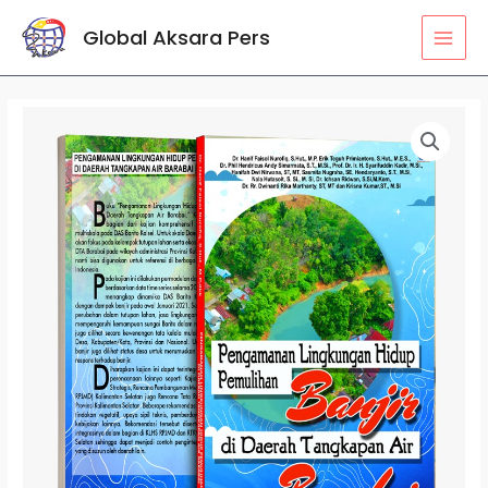
Lewati
MAI
Global Aksara Pers
ke
MEN
konten
Kuantitas
Pengamanan
Lingkungan
Hidup
Pemulihan
Banjir
di
Daerah
Tangkapan
Air
Barabai