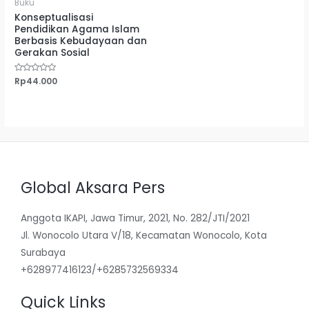
Buku
Konseptualisasi
Pendidikan Agama Islam
Berbasis Kebudayaan dan
Gerakan Sosial
Dinilai
Rp
44.000
0
dari
5
Global Aksara Pers
Anggota IKAPI, Jawa Timur, 2021, No. 282/JTI/2021
Jl. Wonocolo Utara V/18, Kecamatan Wonocolo, Kota
Surabaya
+628977416123/+6285732569334
Quick Links