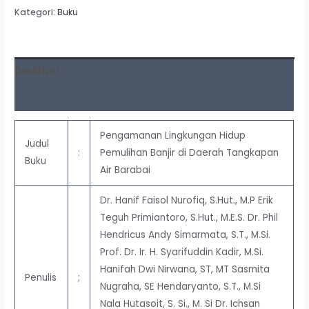
Kategori:
Buku
Deskripsi
Ulasan (0)
Pengamanan Lingkungan Hidup
Judul
:
Pemulihan Banjir di Daerah Tangkapan
Buku
Air Barabai
Dr. Hanif Faisol Nurofiq, S.Hut., M.P Erik
Teguh Primiantoro, S.Hut., M.E.S. Dr. Phil
Hendricus Andy Simarmata, S.T., M.Si.
Prof. Dr. Ir. H. Syarifuddin Kadir, M.Si.
Hanifah Dwi Nirwana, ST, MT Sasmita
Penulis
;
Nugraha, SE Hendaryanto, S.T., M.Si
Nala Hutasoit, S. Si., M. Si Dr. Ichsan