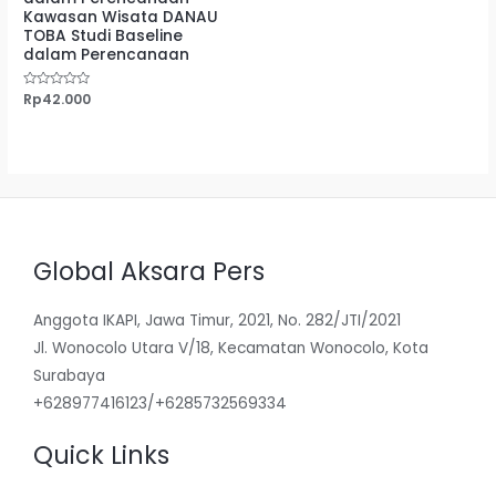
Kawasan Wisata DANAU
TOBA Studi Baseline
dalam Perencanaan
Dinilai
Rp
42.000
0
dari
5
Global Aksara Pers
Anggota IKAPI, Jawa Timur, 2021, No. 282/JTI/2021
Jl. Wonocolo Utara V/18, Kecamatan Wonocolo, Kota
Surabaya
+628977416123/+6285732569334
Quick Links