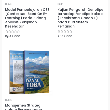
Buku
Buku
Model Pembelajaran CBE
Kajian Pengaruh Genotipe
(Contextual Bsed On E-
terhadap Fenotipe Kakao
Learning) Pada Bidang
(Theobroma Cacao L.)
Analisis Kebijakan
pada Dua Sistem
Kesehatan
Pertanian
Dinilai
Rp
42.000
Dinilai
Rp
37.000
0
0
dari
dari
5
5
Buku
Manajemen Strategi
dalam Perencanaan