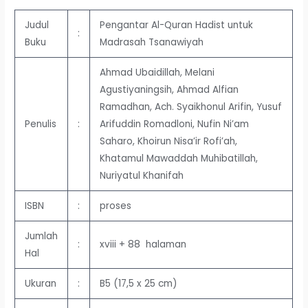
Judul
Pengantar Al-Quran Hadist untuk
:
Buku
Madrasah Tsanawiyah
Ahmad Ubaidillah, Melani
Agustiyaningsih, Ahmad Alfian
Ramadhan, Ach. Syaikhonul Arifin, Yusuf
Penulis
:
Arifuddin Romadloni, Nufin Ni’am
Saharo, Khoirun Nisa’ir Rofi’ah,
Khatamul Mawaddah Muhibatillah,
Nuriyatul Khanifah
ISBN
:
proses
Jumlah
:
xviii + 88 halaman
Hal
Ukuran
:
B5 (17,5 x 25 cm)