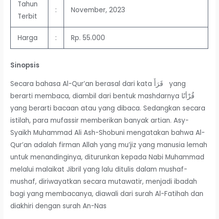
Tahun
:
November, 2023
Terbit
Harga
:
Rp. 55.000
Sinopsis
Secara bahasa Al-Qur’an berasal dari kata قَرَأَ yang
berarti membaca, diambil dari bentuk mashdarnya قُرْأنًا
yang berarti bacaan atau yang dibaca. Sedangkan secara
istilah, para mufassir memberikan banyak artian. Asy-
Syaikh Muhammad Ali Ash-Shobuni mengatakan bahwa Al-
Qur’an adalah firman Allah yang mu’jiz yang manusia lemah
untuk menandinginya, diturunkan kepada Nabi Muhammad
melalui malaikat Jibril yang lalu ditulis dalam mushaf-
mushaf, diriwayatkan secara mutawatir, menjadi ibadah
bagi yang membacanya, diawali dari surah Al-Fatihah dan
diakhiri dengan surah An-Nas