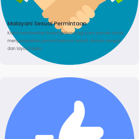
Malayani Sesuai Permintaan
Kami memberikan kesempatan bagi para penulis untuk
menyampaikan permintaannya terkait desain sampul
dan layout buku.