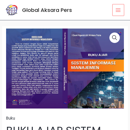
Lewati
MAI
Global Aksara Pers
ke
MEN
konten
Kuantitas
BUKU
AJAR
SISTEM
INFORMASI
MANAJEMEN
Buku