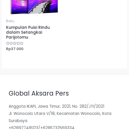
Buku
Kumpulan Puisi Rindu
dalam Setangkai
Parijotomu
Dinilai
Rp
37.000
0
dari
5
Global Aksara Pers
Anggota IKAPI, Jawa Timur, 2021, No. 282/JTI/2021
Jl. Wonocolo Utara V/18, Kecamatan Wonocolo, Kota
Surabaya
+628977416123/+6285732569334