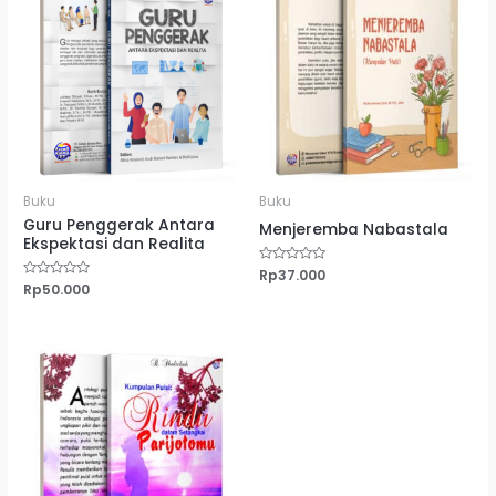
Buku
Buku
Guru Penggerak Antara
Menjeremba Nabastala
Ekspektasi dan Realita
Dinilai
Rp
37.000
0
Dinilai
Rp
50.000
dari
0
5
dari
5