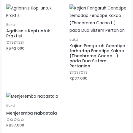
Buku
Agribisnis Kopi untuk
Praktisi
Buku
Kajian Pengaruh Genotipe
Dinilai
Rp
42.000
terhadap Fenotipe Kakao
0
dari
(Theobroma Cacao L.)
5
pada Dua Sistem
Pertanian
Dinilai
Rp
37.000
0
dari
5
Buku
Menjeremba Nabastala
Dinilai
Rp
37.000
0
dari