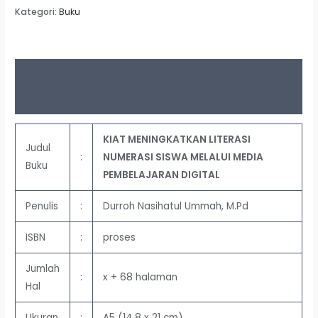
Kategori:
Buku
Deskripsi
Ulasan (0)
KIAT MENINGKATKAN LITERASI
Judul
:
NUMERASI SISWA MELALUI MEDIA
Buku
PEMBELAJARAN DIGITAL
Penulis
:
Durroh Nasihatul Ummah, M.Pd
ISBN
:
proses
Jumlah
:
x + 68 halaman
Hal
Ukuran
:
A5 (14,8 x 21 cm)