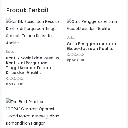
Produk Terkait
Buku
Guru Penggerak Antara
Ekspektasi dan Realita
Buku
Konflik Sosial dan Resolusi
Dinilai
Rp
50.000
Konflik di Perguruan
0
dari
Tinggi Sebuah Telaah
5
Kritis dan Analitis
Dinilai
Rp
37.000
0
dari
5