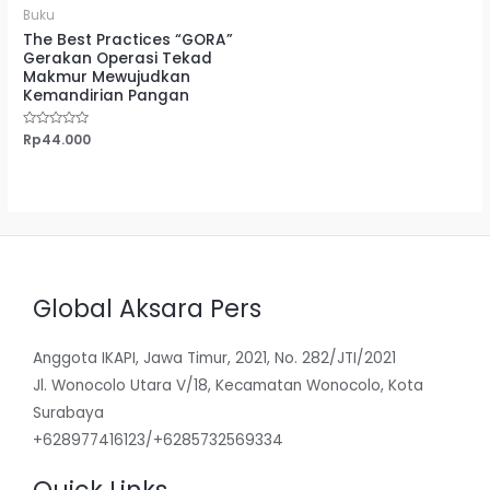
Buku
The Best Practices “GORA”
Gerakan Operasi Tekad
Makmur Mewujudkan
Kemandirian Pangan
Dinilai
Rp
44.000
0
dari
5
Global Aksara Pers
Anggota IKAPI, Jawa Timur, 2021, No. 282/JTI/2021
Jl. Wonocolo Utara V/18, Kecamatan Wonocolo, Kota
Surabaya
+628977416123/+6285732569334