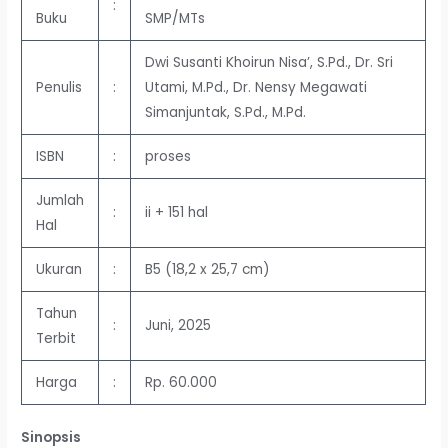
:
Buku
SMP/MTs
Dwi Susanti Khoirun Nisa’, S.Pd., Dr. Sri
Penulis
:
Utami, M.Pd., Dr. Nensy Megawati
Simanjuntak, S.Pd., M.Pd.
ISBN
:
proses
Jumlah
:
ii + 151 hal
Hal
Ukuran
:
B5 (18,2 x 25,7 cm)
Tahun
:
Juni, 2025
Terbit
Harga
:
Rp. 60.000
Sinopsis