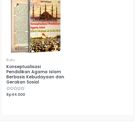
Buku
Konseptualisasi
Pendidikan Agama Islam
Berbasis Kebudayaan dan
Gerakan Sosial
Dinilai
Rp
44.000
0
dari
5