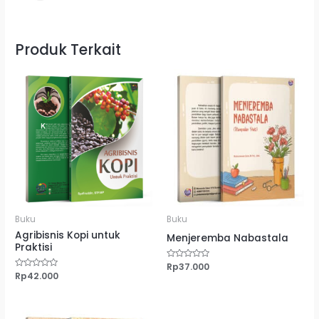
Produk Terkait
Buku
Buku
Agribisnis Kopi untuk
Menjeremba Nabastala
Praktisi
Dinilai
Rp
37.000
0
Dinilai
Rp
42.000
dari
0
5
dari
5