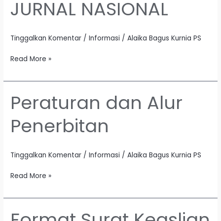
JURNAL NASIONAL
JURNAL
NASIONAL
Tinggalkan Komentar
/
Informasi
/
Alaika Bagus Kurnia PS
Read More »
Peraturan dan Alur
Peraturan
dan
Penerbitan
Alur
Penerbitan
Tinggalkan Komentar
/
Informasi
/
Alaika Bagus Kurnia PS
Read More »
Format Surat Keaslian
Format