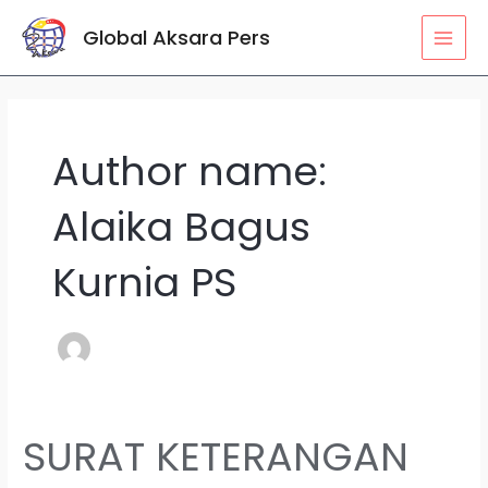
Lewati
MAI
Global Aksara Pers
ke
MEN
konten
Author name:
Alaika Bagus
Kurnia PS
SURAT KETERANGAN
SURAT
KETERANGAN