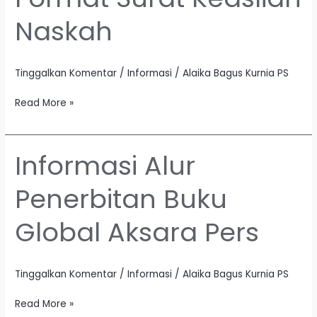
Surat
Naskah
Keaslian
Naskah
Tinggalkan Komentar
/
Informasi
/
Alaika Bagus Kurnia PS
Read More »
Informasi Alur
Informasi
Alur
Penerbitan Buku
Penerbitan
Buku
Global Aksara Pers
Global
Aksara
Pers
Tinggalkan Komentar
/
Informasi
/
Alaika Bagus Kurnia PS
Read More »