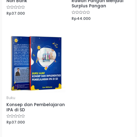
Non Bank
Rawan Pangan Menjadi
Surplus Pangan
Dinilai
Rp
37.000
0
Dinilai
Rp
44.000
dari
0
5
dari
5
Buku
Konsep dan Pembelajaran
IPA di SD
Dinilai
Rp
37.000
0
dari
5