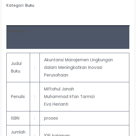
Kategori:
Buku
Deskripsi
Ulasan (0)
Akuntansi Manajemen Lingkungan
Judul
:
dalam Meningkatkan Inovasi
Buku
Perusahaan
Miftahul Janah
Penulis
:
Muhammad Irfan Tarmizi
Eva Herianti
ISBN
:
proses
Jumlah
:
106 halaman