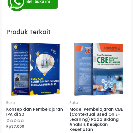
Produk Terkait
Buku
Buku
Konsep dan Pembelajaran
Model Pembelajaran CBE
IPA di SD
(Contextual Bsed On E-
Learning) Pada Bidang
Analisis Kebijakan
Dinilai
Rp
37.000
Kesehatan
0
dari