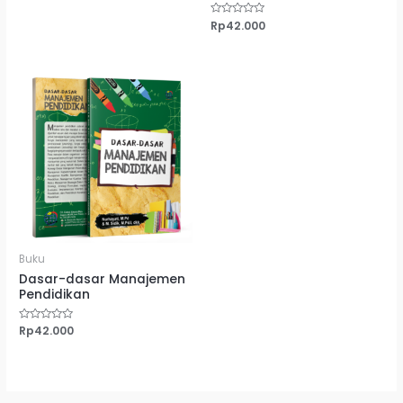
5
Dinilai
Rp
42.000
0
dari
5
Buku
Dasar-dasar Manajemen
Pendidikan
Dinilai
Rp
42.000
0
dari
5