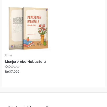
5
Buku
Menjeremba Nabastala
Dinilai
Rp
37.000
0
dari
5