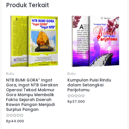
Produk Terkait
Buku
Buku
NTB BUMI GORA” Ingat
Kumpulan Puisi Rindu
Gora, Ingat NTB Gerakan
dalam Setangkai
Operasi Tekad Makmur
Parijotomu
Gora Mampu Membalik
Fakta Sejarah Daerah
Dinilai
Rp
37.000
Rawan Pangan Menjadi
0
dari
Surplus Pangan
5
Dinilai
Rp
44.000
0
dari