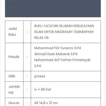
Deskripsi
Ulasan (0)
BUKU CATATAN SEJARAH KEBUDAYAAN
Judul
:
ISLAM UNTUK MADRASAH TSANAWIYAH
Buku
KELAS VIII
Muhammad Firli Yunanto S.Pd
Ahmad Hasin Mubarok S.Pd
Penulis
:
Muhammad Arif Farhan Firmansyah
S.Pd
ISBN
:
proses
Jumlah
:
iv + 86 hal
Hal
Ukuran
:
A5 14,8 x 21 cm