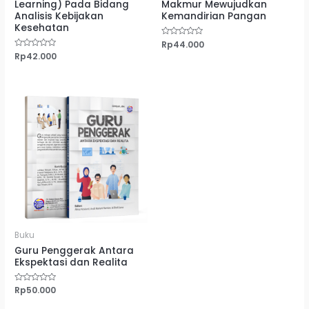
Learning) Pada Bidang
Makmur Mewujudkan
Analisis Kebijakan
Kemandirian Pangan
Kesehatan
Dinilai
Rp
44.000
0
Dinilai
Rp
42.000
dari
0
5
dari
5
Buku
Guru Penggerak Antara
Ekspektasi dan Realita
Dinilai
Rp
50.000
0
dari