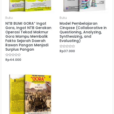
Buku
Buku
NTB BUMI GORA” Ingat
Model Pembelajaran
Gora, Ingat NTB Gerakan
Cinqase (Collaborative in
Operasi Tekad Makmur
Questioning, Analyzing,
Gora Mampu Membalik
Synthesizing, and
Fakta Sejarah Daerah
Evaluating)
Rawan Pangan Menjadi
Surplus Pangan
Dinilai
Rp
37.000
0
dari
5
Dinilai
Rp
44.000
0
dari
5