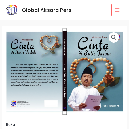
Lewati
MAI
Global Aksara Pers
ke
MEN
konten
Kuantitas
Cinta
di
Butir
Tasbih
Buku