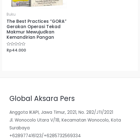
Buku
The Best Practices “GORA”
Gerakan Operasi Tekad
Makmur Mewujudkan
Kemandirian Pangan
Dinilai
Rp
44.000
0
dari
5
Global Aksara Pers
Anggota IKAPI, Jawa Timur, 2021, No. 282/JTI/2021
Jl. Wonocolo Utara V/18, Kecamatan Wonocolo, Kota
Surabaya
+628977416123/+6285732569334