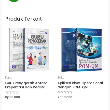
Produk Terkait
Buku
Buku
Guru Penggerak Antara
Aplikasi Riset Operasional
Ekspektasi dan Realita
dengan POM-QM
Dinilai
Rp
50.000
Dinilai
Rp
50.000
0
0
dari
dari
5
5