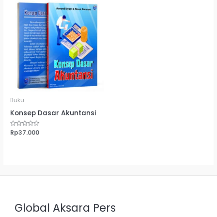
Buku
Konsep Dasar Akuntansi
Dinilai
Rp
37.000
0
dari
5
Global Aksara Pers