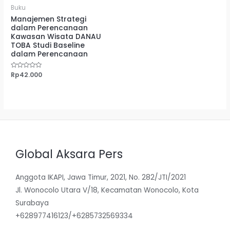
Buku
Manajemen Strategi
dalam Perencanaan
Kawasan Wisata DANAU
TOBA Studi Baseline
dalam Perencanaan
Dinilai
Rp
42.000
0
dari
5
Global Aksara Pers
Anggota IKAPI, Jawa Timur, 2021, No. 282/JTI/2021
Jl. Wonocolo Utara V/18, Kecamatan Wonocolo, Kota
Surabaya
+628977416123/+6285732569334