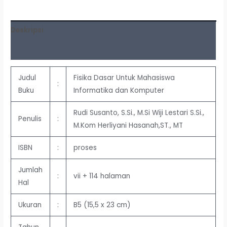
Deskripsi
Ulasan (0)
Judul
Fisika Dasar Untuk Mahasiswa
:
Buku
Informatika dan Komputer
Rudi Susanto, S.Si., M.Si Wiji Lestari S.Si.,
Penulis
:
M.Kom Herliyani Hasanah,ST., MT
ISBN
:
proses
Jumlah
:
vii + 114 halaman
Hal
Ukuran
:
B5 (15,5 x 23 cm)