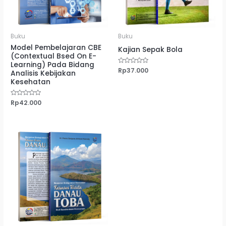
Buku
Buku
Model Pembelajaran CBE
Kajian Sepak Bola
(Contextual Bsed On E-
Learning) Pada Bidang
Dinilai
Rp
37.000
Analisis Kebijakan
0
dari
Kesehatan
5
Dinilai
Rp
42.000
0
dari
5