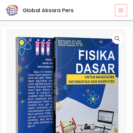
Lewati
MAI
Global Aksara Pers
ke
MEN
konten
Kuantitas
Fisika
Dasar
Untuk
Mahasiswa
Informatika
dan
Komputer