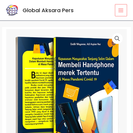
Lewati
MAI
Global Aksara Pers
ke
MEN
konten
Kuantitas
Keputusan
Masyarakat
Tanjung
Selor
dalam
Membeli
Handphone
Merek
Tertentu
di
Masa
Pandemi
COVID