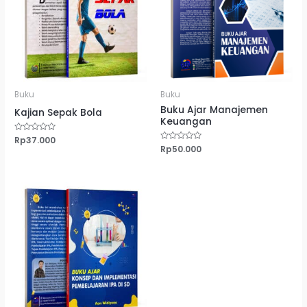
Buku
Buku
Buku Ajar Manajemen
Kajian Sepak Bola
Keuangan
Dinilai
Rp
37.000
0
Dinilai
Rp
50.000
dari
0
5
dari
5