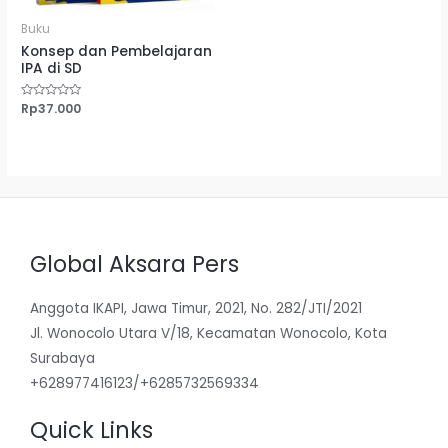
Buku
Konsep dan Pembelajaran
IPA di SD
Dinilai
Rp
37.000
0
dari
5
Global Aksara Pers
Anggota IKAPI, Jawa Timur, 2021, No. 282/JTI/2021
Jl. Wonocolo Utara V/18, Kecamatan Wonocolo, Kota
Surabaya
+628977416123/+6285732569334
Quick Links