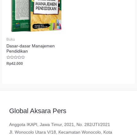
Buku
Dasar-dasar Manajemen
Pendidikan
Dinilai
Rp
42.000
0
dari
5
Global Aksara Pers
Anggota IKAPI, Jawa Timur, 2021, No. 282/JTI/2021
Jl. Wonocolo Utara V/18, Kecamatan Wonocolo, Kota