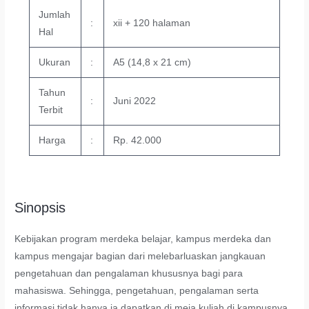
Jumlah
:
xii + 120 halaman
Hal
Ukuran
:
A5 (14,8 x 21 cm)
Tahun
:
Juni 2022
Terbit
Harga
:
Rp. 42.000
Sinopsis
Kebijakan program merdeka belajar, kampus merdeka dan
kampus mengajar bagian dari melebarluaskan jangkauan
pengetahuan dan pengalaman khususnya bagi para
mahasiswa. Sehingga, pengetahuan, pengalaman serta
informasi tidak hanya ia dapatkan di meja kuliah di kampusnya