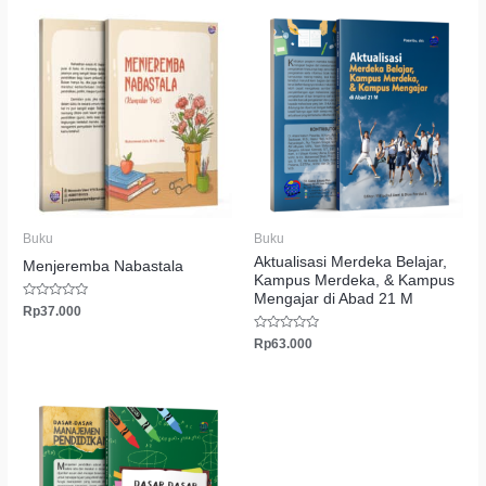
Buku
Buku
Aktualisasi Merdeka Belajar,
Menjeremba Nabastala
Kampus Merdeka, & Kampus
Mengajar di Abad 21 M
Dinilai
Rp
37.000
0
dari
Dinilai
Rp
63.000
5
0
dari
5