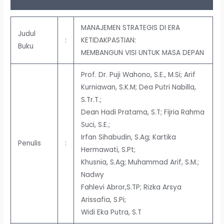
Ulasan (0)
MANAJEMEN STRATEGIS DI ERA
Judul
:
KETIDAKPASTIAN:
Buku
MEMBANGUN VISI UNTUK MASA DEPAN
Prof. Dr. Puji Wahono, S.E., M.Si; Arif
Kurniawan, S.K.M; Dea Putri Nabilla,
S.Tr.T.;
Dean Hadi Pratama, S.T; Fijria Rahma
Suci, S.E.;
Irfan Sihabudin, S.Ag; Kartika
Penulis
:
Hermawati, S.Pt;
Khusnia, S.Ag; Muhammad Arif, S.M.;
Nadwy
Fahlevi Abror,S.TP; Rizka Arsya
Arissafia, S.Pi;
Widi Eka Putra, S.T