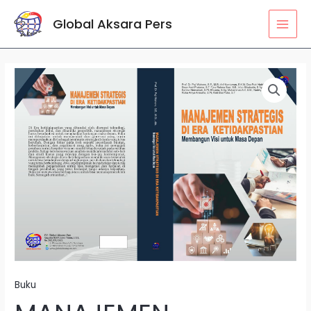
Lewati
MAI
Global Aksara Pers
ke
MEN
konten
Kuantitas
MANAJEMEN
STRATEGIS
DI
ERA
KETIDAKPASTIAN:
MEMBANGUN
VISI
UNTUK
MASA
DEPAN
Buku