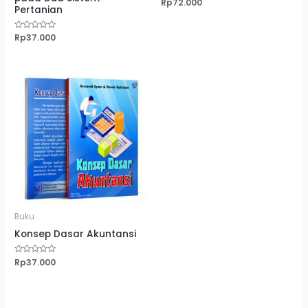
Dinilai
Rp
72.000
Pertanian
0
dari
5
Dinilai
Rp
37.000
0
dari
5
Buku
Konsep Dasar Akuntansi
Dinilai
Rp
37.000
0
dari
5