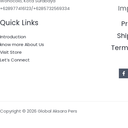
Wonocolo, Kota Surabaya
Im
+628977416123/+6285732569334
Quick Links
Pr
Shi
Introduction
know more About Us
Term
Visit Store
Let’s Connect
Copyright © 2026 Global Aksara Pers