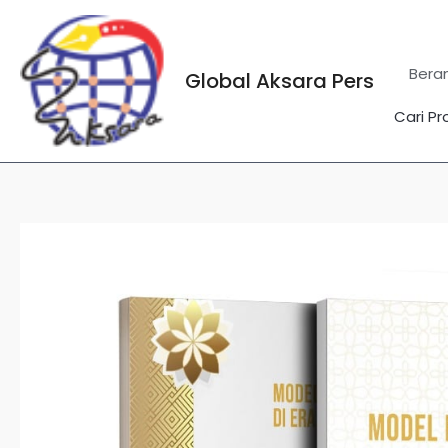
Lewati
ke
konten
Bera
Global Aksara Pers
Cari Pr