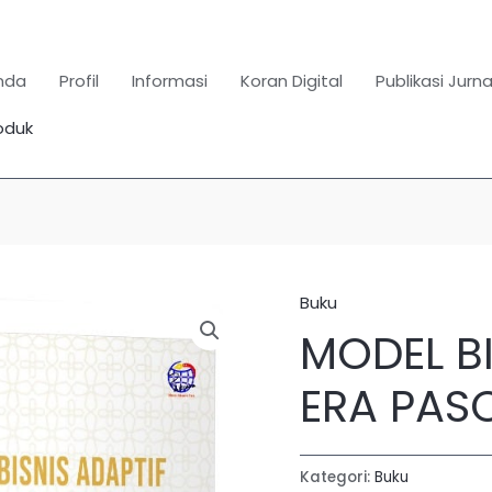
nda
Profil
Informasi
Koran Digital
Publikasi Jurna
oduk
Search
for:
SEARCH BUTTON
Buku
MODEL BI
ERA PAS
Kategori:
Buku