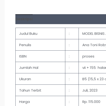
Deskripsi
Ulasan (0)
Judul Buku
:
MODEL BISNIS
Penulis
:
Ana Toni Roby
ISBN
:
proses
Jumlah Hal
:
vii + 155 ha
Ukuran
:
B5 (15,5 x 23
Tahun Terbit
:
Juli, 2023
Harga
:
Rp. 115.000