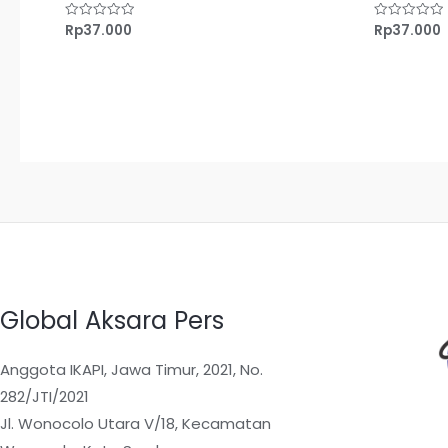
Rp
37.000
Rp
37.000
Dinilai
Dinilai
0
0
dari
dari
5
5
Global Aksara Pers
Anggota IKAPI, Jawa Timur, 2021, No.
282/JTI/2021
Jl. Wonocolo Utara V/18, Kecamatan