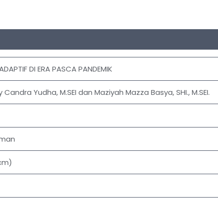
 ADAPTIF DI ERA PASCA PANDEMIK
 Candra Yudha, M.SEI dan Maziyah Mazza Basya, SHI., M.SEI.
laman
 cm)