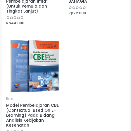
Pembelajaran Imla’
BAHAGIA
(Untuk Pemula dan
Tingkat Lanjut)
Dinilai
Rp
72.000
0
dari
5
Dinilai
Rp
44.000
0
dari
5
Buku
Model Pembelajaran CBE
(Contextual Bsed On E-
Learning) Pada Bidang
Analisis Kebijakan
Kesehatan