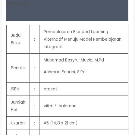
Deskripsi
Ulasan (0)
Pembelajaran Blended Learning
Judul
:
Alternatif Menuju Model Pembelajaran
Buku
Integratif
Muhamad Basyrul Muvid, M.Pd
Penulis
:
Achmad Fanani, S.Pd
ISBN
:
proses
Jumlah
:
viii + 71 halaman
Hal
Ukuran
:
A5 (14,8 x 21 cm)