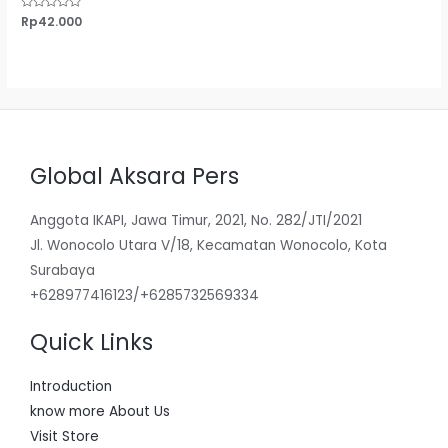
Dinilai
Rp
42.000
0
dari
5
Global Aksara Pers
Anggota IKAPI, Jawa Timur, 2021, No. 282/JTI/2021
Jl. Wonocolo Utara V/18, Kecamatan Wonocolo, Kota
Surabaya
+628977416123/+6285732569334
Quick Links
Introduction
know more About Us
Visit Store