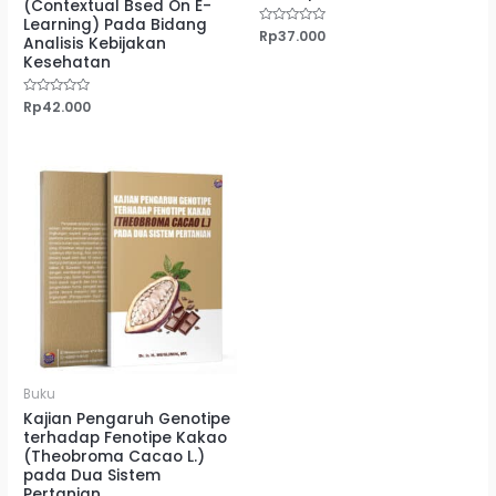
(Contextual Bsed On E-
Learning) Pada Bidang
Dinilai
Rp
37.000
Analisis Kebijakan
0
dari
Kesehatan
5
Dinilai
Rp
42.000
0
dari
5
Buku
Kajian Pengaruh Genotipe
terhadap Fenotipe Kakao
(Theobroma Cacao L.)
pada Dua Sistem
Pertanian