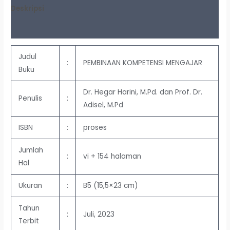
Deskripsi
Ulasan (0)
Judul
:
PEMBINAAN KOMPETENSI MENGAJAR
Buku
Dr. Hegar Harini, M.Pd. dan Prof. Dr.
Penulis
:
Adisel, M.Pd
ISBN
:
proses
Jumlah
:
vi + 154 halaman
Hal
Ukuran
:
B5 (15,5×23 cm)
Tahun
:
Juli, 2023
Terbit