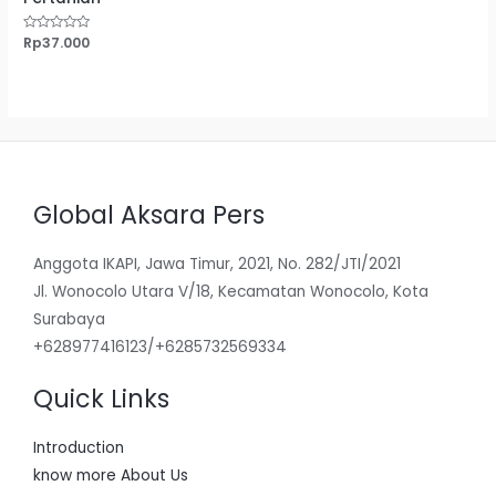
Dinilai
Rp
37.000
0
dari
5
Global Aksara Pers
Anggota IKAPI, Jawa Timur, 2021, No. 282/JTI/2021
Jl. Wonocolo Utara V/18, Kecamatan Wonocolo, Kota
Surabaya
+628977416123/+6285732569334
Quick Links
Introduction
know more About Us