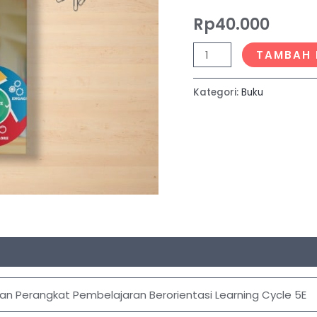
5E
Rp
40.000
TAMBAH 
Kategori:
Buku
 Perangkat Pembelajaran Berorientasi Learning Cycle 5E