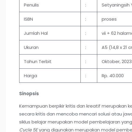
Penulis
:
Setyaningsih Y
ISBN
:
proses
Jumlah Hal
:
vii + 62 hala
Ukuran
:
A5 (14,8 x 21 
Tahun Terbit
:
Oktober, 2023
Harga
:
Rp. 40.000
Sinopsis
Kemampuan berpikir kritis dan kreatif merupaka
secara kritis dan mencoba mencari solusi atau ja
siklus belajar merupakan model pembelajaran yang
Cycle 5E
yang digunakan merupakan model pembel