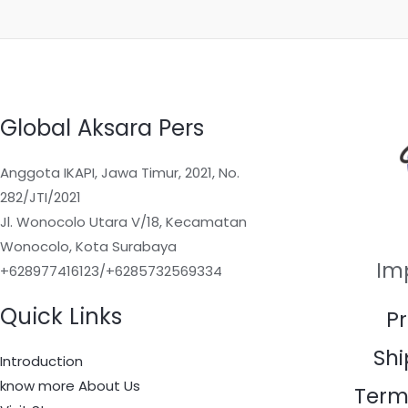
Global Aksara Pers
Anggota IKAPI, Jawa Timur, 2021, No.
282/JTI/2021
Jl. Wonocolo Utara V/18, Kecamatan
Wonocolo, Kota Surabaya
Im
+628977416123/+6285732569334
Quick Links
Pr
Shi
Introduction
know more About Us
Term