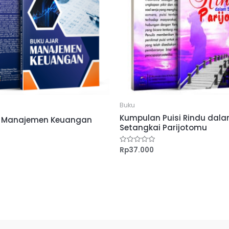
Buku
Kumpulan Puisi Rindu dal
r Manajemen Keuangan
Setangkai Parijotomu
Rp
37.000
Dinilai
0
dari
5