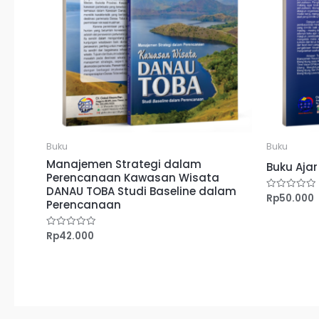
Buku
Buku
Manajemen Strategi dalam
Buku Aja
Perencanaan Kawasan Wisata
DANAU TOBA Studi Baseline dalam
Rp
50.000
Dinilai
Perencanaan
0
dari
5
Rp
42.000
Dinilai
0
dari
5