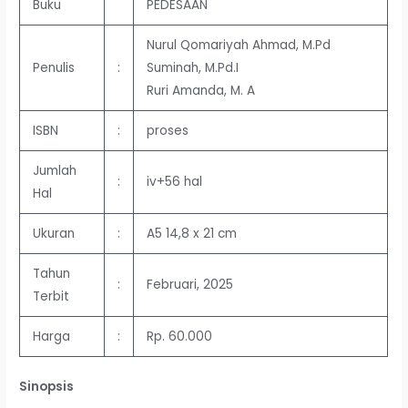
Buku
PEDESAAN
Nurul Qomariyah Ahmad, M.Pd
Penulis
:
Suminah, M.Pd.I
Ruri Amanda, M. A
ISBN
:
proses
Jumlah
:
iv+56 hal
Hal
Ukuran
:
A5 14,8 x 21 cm
Tahun
:
Februari, 2025
Terbit
Harga
:
Rp. 60.000
Sinopsis