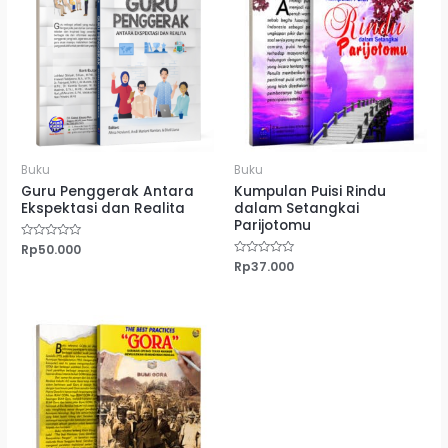
Buku
Buku
Guru Penggerak Antara
Kumpulan Puisi Rindu
Ekspektasi dan Realita
dalam Setangkai
Parijotomu
Dinilai
Rp
50.000
0
Dinilai
Rp
37.000
dari
0
5
dari
5