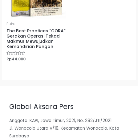
Buku
The Best Practices “GORA”
Gerakan Operasi Tekad
Makmur Mewujudkan
Kemandirian Pangan
Dinilai
Rp
44.000
0
dari
5
Global Aksara Pers
Anggota IKAPI, Jawa Timur, 2021, No. 282/JTI/2021
Jl. Wonocolo Utara V/18, Kecamatan Wonocolo, Kota
Surabaya