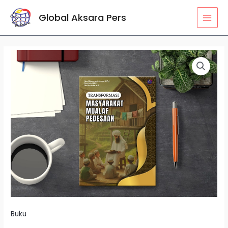
Lewati
MAI
Global Aksara Pers
ke
MEN
konten
Kuantitas
TRANSFORMASI
MASYARAKAT
MUALAF
PEDESAAN
Buku