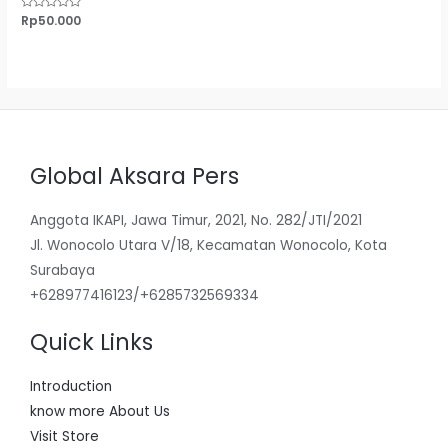
Dinilai
Rp
50.000
0
dari
5
Global Aksara Pers
Anggota IKAPI, Jawa Timur, 2021, No. 282/JTI/2021
Jl. Wonocolo Utara V/18, Kecamatan Wonocolo, Kota
Surabaya
+628977416123/+6285732569334
Quick Links
Introduction
know more About Us
Visit Store