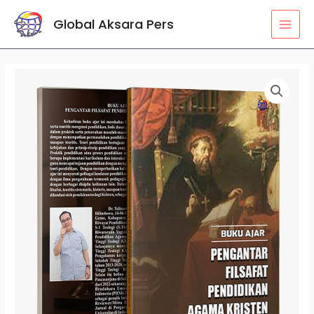
Lewati
MAI
Global Aksara Pers
ke
MEN
konten
Kuantitas
Buku
Ajar
Pengantar
Filsafat
Pendidikan
Agama
Kristen