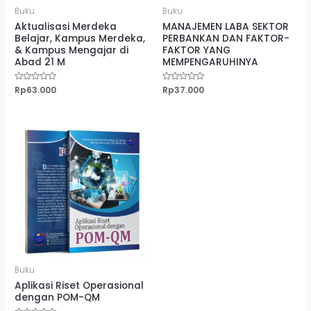
Buku
Buku
Aktualisasi Merdeka
MANAJEMEN LABA SEKTOR
Belajar, Kampus Merdeka,
PERBANKAN DAN FAKTOR-
& Kampus Mengajar di
FAKTOR YANG
Abad 21 M
MEMPENGARUHINYA
Dinilai
Rp
63.000
Dinilai
Rp
37.000
0
0
dari
dari
5
5
Buku
Aplikasi Riset Operasional
dengan POM-QM