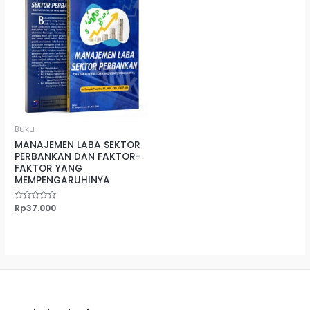
Buku
MANAJEMEN LABA SEKTOR
PERBANKAN DAN FAKTOR-
FAKTOR YANG
MEMPENGARUHINYA
Dinilai
Rp
37.000
0
dari
5