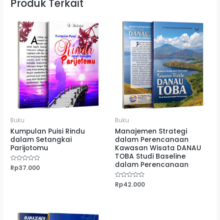
Produk Terkait
Buku
Buku
Kumpulan Puisi Rindu
Manajemen Strategi
dalam Setangkai
dalam Perencanaan
Parijotomu
Kawasan Wisata DANAU
TOBA Studi Baseline
dalam Perencanaan
Dinilai
Rp
37.000
0
dari
5
Dinilai
Rp
42.000
0
dari
5