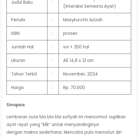
Judul Buku
:
(Interaksi Semesta Ayat)
Penulis
:
Masykurotin Azizah
ISBN
:
proses
Jumlah Hal
:
xvi + 250 hal
Ukuran
:
A5 14,8 x 21 cm
Tahun Terbit
:
November, 2024
Harga
:
Rp. 70.000
Sinopsis
Lembaran cute bla bla bla sufiyah ini mencomot cuplikan
ayat-ayat yang “klik” untuk menyandinginya
dengan makna sederhana. Mencoba pula mematut diri