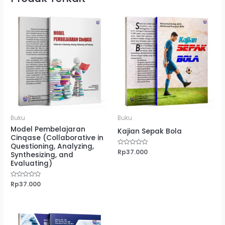
Buku
Buku
Model Pembelajaran
Kajian Sepak Bola
Cinqase (Collaborative in
Questioning, Analyzing,
Dinilai
Rp
37.000
Synthesizing, and
0
dari
Evaluating)
5
Dinilai
Rp
37.000
0
dari
5