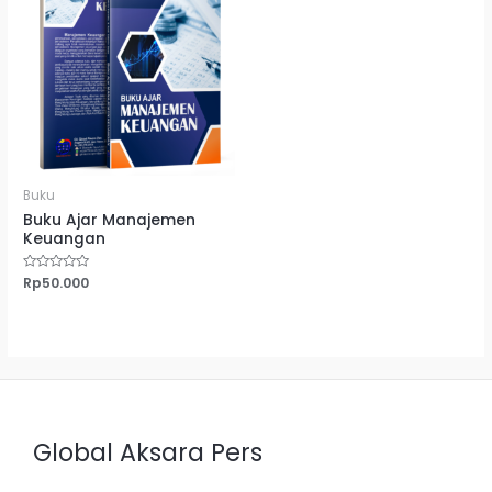
Buku
Buku Ajar Manajemen
Keuangan
Dinilai
Rp
50.000
0
dari
5
Global Aksara Pers