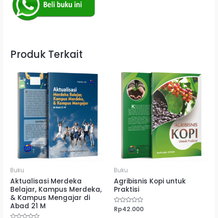
Produk Terkait
Buku
Buku
Aktualisasi Merdeka
Agribisnis Kopi untuk
Belajar, Kampus Merdeka,
Praktisi
& Kampus Mengajar di
Abad 21 M
Dinilai
Rp
42.000
0