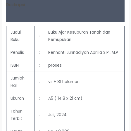
Deskripsi
Ulasan (0)
Judul
Buku Ajar Kesuburan Tanah dan
:
Buku
Pemupukan
Penulis
:
Rennanti Lunnadiyah Aprilia S.P., M.P
ISBN
:
proses
Jumlah
:
vii + 81 halaman
Hal
Ukuran
:
A5 ( 14,8 x 21 cm)
Tahun
:
Juli, 2024
Terbit