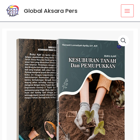
Lewati
MAI
Global Aksara Pers
ke
MEN
konten
Kuantitas
Buku
Ajar
Kesuburan
Tanah
dan
Pemupukan