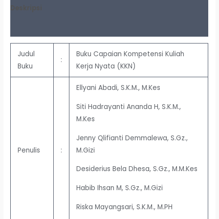
Deskripsi
Ulasan (0)
Judul
Buku Capaian Kompetensi Kuliah
:
Buku
Kerja Nyata (KKN)
Ellyani Abadi, S.K.M., M.Kes
Siti Hadrayanti Ananda H, S.K.M.,
M.Kes
Jenny Qlifianti Demmalewa, S.Gz.,
M.Gizi
Penulis
:
Desiderius Bela Dhesa, S.Gz., M.M.Kes
Habib Ihsan M, S.Gz., M.Gizi
Riska Mayangsari, S.K.M., M.PH