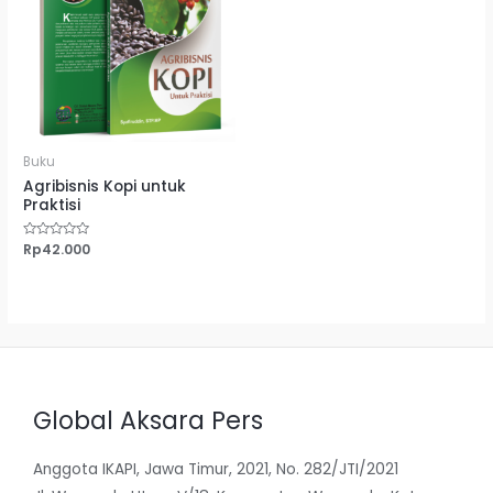
Buku
Agribisnis Kopi untuk
Praktisi
Dinilai
Rp
42.000
0
dari
5
Global Aksara Pers
Anggota IKAPI, Jawa Timur, 2021, No. 282/JTI/2021