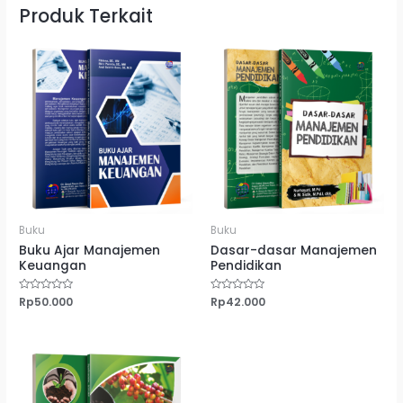
Produk Terkait
Buku
Buku
Buku Ajar Manajemen
Dasar-dasar Manajemen
Keuangan
Pendidikan
Dinilai
Rp
50.000
Dinilai
Rp
42.000
0
0
dari
dari
5
5