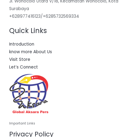
Jl. Wonocolo Utara V/18, Kecamatan Wonocolo, Kota
Surabaya
+628977416123/+6285732569334
Quick Links
Introduction
know more About Us
Visit Store
Let’s Connect
Important Links
Privacy Policy