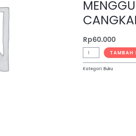
MENGGU
BERAT
Fe
CANGKA
MENGGUNAKAN
BIOSORBEN
Rp
60.000
CANGKANG
BEKICOT
TAMBAH 
Kategori:
Buku