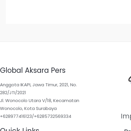
dari
5
Global Aksara Pers
Anggota IKAPI, Jawa Timur, 2021, No.
282/JTI/2021
Jl. Wonocolo Utara V/18, Kecamatan
Wonocolo, Kota Surabaya
Im
+628977416123/+6285732569334
Quick Links