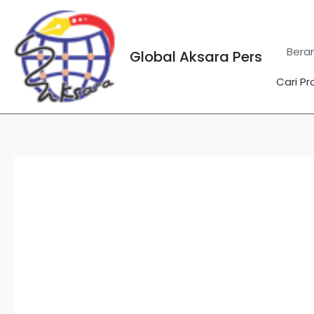
Lewati
ke
konten
Bera
Global Aksara Pers
Cari Pr