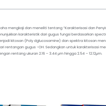
saha mengkaji dan meneliti tentang “Karakterisasi dan Pen
menunjukkan karakteristik dari gugus fungsi berdasarkan spec
 menjadi kitosan (Poly dglucosamine) dan spektra kitosan me
i rentangan gugus -OH. Sedangkan untuk karakterisasi men
gan rentang ukuran 2.16 – 3.44 µm hingga 2.54 – 12.12µm.