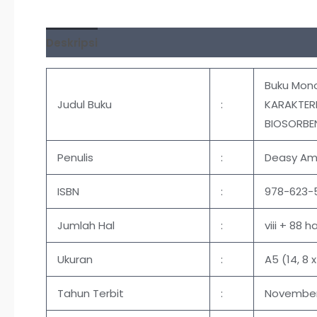
Deskripsi
Ulasan (0)
Buku Mon
Judul Buku
:
KARAKTER
BIOSORBE
Penulis
:
Deasy Ama
ISBN
:
978-623-
Jumlah Hal
:
viii + 88 ha
Ukuran
:
A5 (14, 8 
Tahun Terbit
:
November,