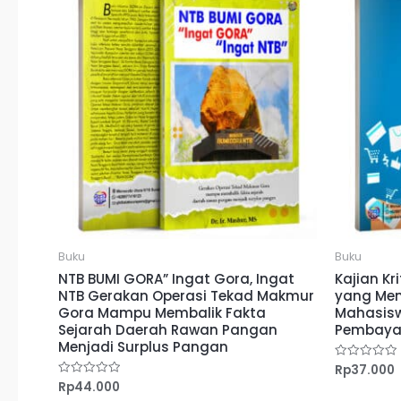
Buku
Buku
NTB BUMI GORA” Ingat Gora, Ingat
Kajian Kr
NTB Gerakan Operasi Tekad Makmur
yang Mem
Gora Mampu Membalik Fakta
Mahasisw
Sejarah Daerah Rawan Pangan
Pembayar
Menjadi Surplus Pangan
Rp
37.000
Dinilai
0
Rp
44.000
Dinilai
dari
0
5