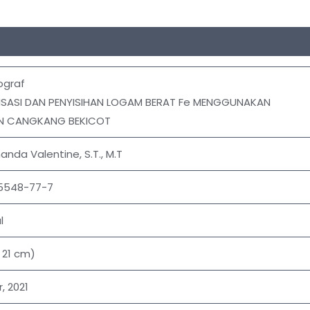
ograf
ISASI DAN PENYISIHAN LOGAM BERAT Fe MENGGUNAKAN
N CANGKANG BEKICOT
nda Valentine, S.T., M.T
5548-77-7
l
x 21 cm)
 2021