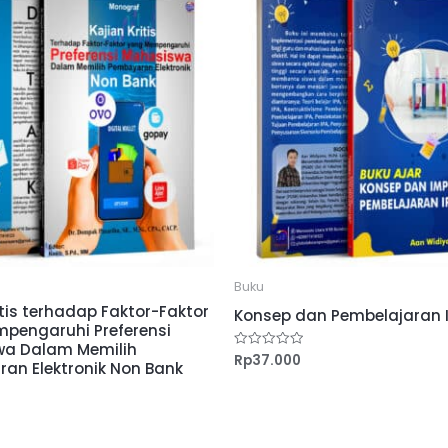
Buku
itis terhadap Faktor-Faktor
Konsep dan Pembelajaran I
pengaruhi Preferensi
a Dalam Memilih
Rp
37.000
Dinilai
an Elektronik Non Bank
0
dari
5