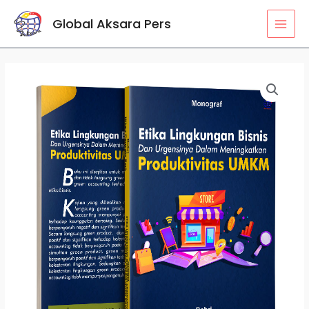
Lewati
MAI
Global Aksara Pers
ke
MEN
konten
Kuantitas
ETIKA
LINGKUNGAN
BISNIS
DAN
URGENSINYA
DALAM
MENINGKATKAN
PRODUKTIVITAS
UMKM