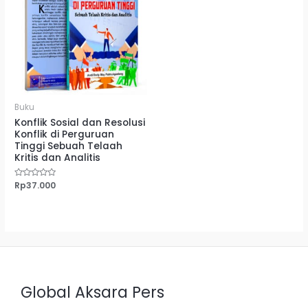
Buku
Konflik Sosial dan Resolusi
Konflik di Perguruan
Tinggi Sebuah Telaah
Kritis dan Analitis
Dinilai
Rp
37.000
0
dari
5
Global Aksara Pers