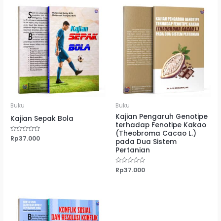
Buku
Buku
Kajian Pengaruh Genotipe
Kajian Sepak Bola
terhadap Fenotipe Kakao
(Theobroma Cacao L.)
Dinilai
Rp
37.000
pada Dua Sistem
0
dari
Pertanian
5
Dinilai
Rp
37.000
0
dari
5