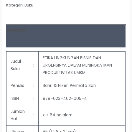
Kategori:
Buku
Deskripsi
Ulasan (0)
ETIKA LINGKUNGAN BISNIS DAN
Judul
:
URGENSINYA DALAM MENINGKATKAN
Buku
PRODUKTIVITAS UMKM
Penulis
:
Bahri & Niken Permata Sari
ISBN
:
978
–
623
–
462
–
005
–
4
Jumlah
:
x
+
64
halalam
Hal
Ukuran
:
A5 (14,8 x 21 cm)