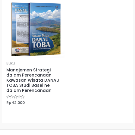
Buku
Manajemen Strategi
dalam Perencanaan
Kawasan Wisata DANAU
TOBA Studi Baseline
dalam Perencanaan
Dinilai
Rp
42.000
0
dari
5