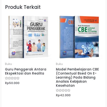
Produk Terkait
Buku
Buku
Guru Penggerak Antara
Model Pembelajaran CBE
Ekspektasi dan Realita
(Contextual Bsed On E-
Learning) Pada Bidang
Analisis Kebijakan
Dinilai
Rp
50.000
Kesehatan
0
dari
5
Dinilai
Rp
42.000
0
dari
5