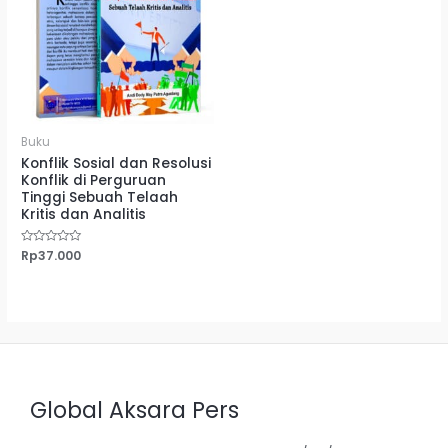
Buku
Konflik Sosial dan Resolusi
Konflik di Perguruan
Tinggi Sebuah Telaah
Kritis dan Analitis
Dinilai
Rp
37.000
0
dari
5
Global Aksara Pers