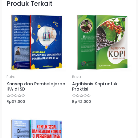
Produk Terkait
Buku
Buku
Konsep dan Pembelajaran
Agribisnis Kopi untuk
IPA di SD
Praktisi
Dinilai
Rp
37.000
Dinilai
Rp
42.000
0
0
dari
dari
5
5