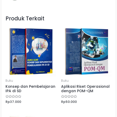
Produk Terkait
Buku
Buku
Konsep dan Pembelajaran
Aplikasi Riset Operasional
IPA di SD
dengan POM-QM
Dinilai
Rp
37.000
Dinilai
Rp
50.000
0
0
dari
dari
5
5