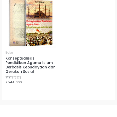
Buku
Konseptualisasi
Pendidikan Agama Islam
Berbasis Kebudayaan dan
Gerakan Sosial
Dinilai
Rp
44.000
0
dari
5