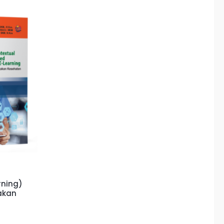
rning)
jakan