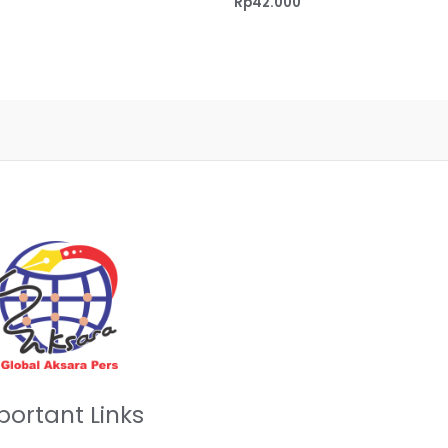
Rp
42.000
0
dari
5
portant Links