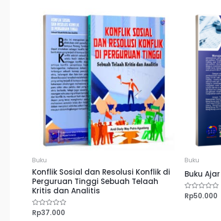
Buku
Buku
Konflik Sosial dan Resolusi Konflik di
Buku Aja
Perguruan Tinggi Sebuah Telaah
Kritis dan Analitis
Rp
50.000
Dinilai
0
dari
Rp
37.000
Dinilai
5
0