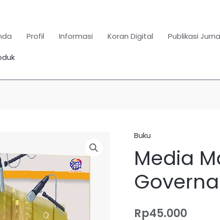
nda
Profil
Informasi
Koran Digital
Publikasi Jurna
oduk
Search
for:
SEARCH BUTTON
Buku
Kuantitas
Media M
Media
Massa
Governa
dan
Good
Governance
Rp
45.000