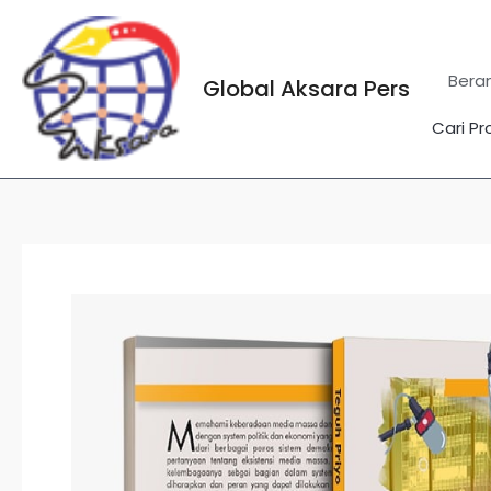
Lewati
ke
konten
Bera
Global Aksara Pers
Cari Pr