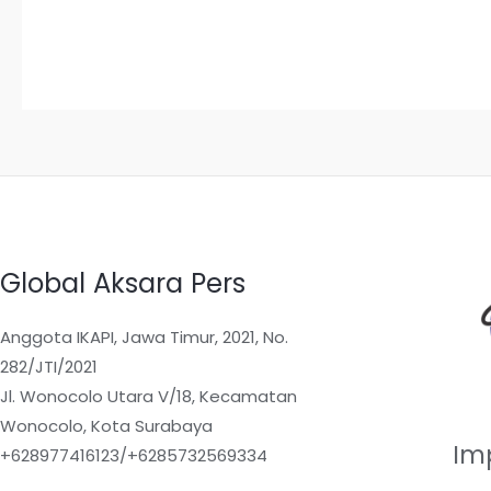
dari
5
Global Aksara Pers
Anggota IKAPI, Jawa Timur, 2021, No.
282/JTI/2021
Jl. Wonocolo Utara V/18, Kecamatan
Wonocolo, Kota Surabaya
Im
+628977416123/+6285732569334