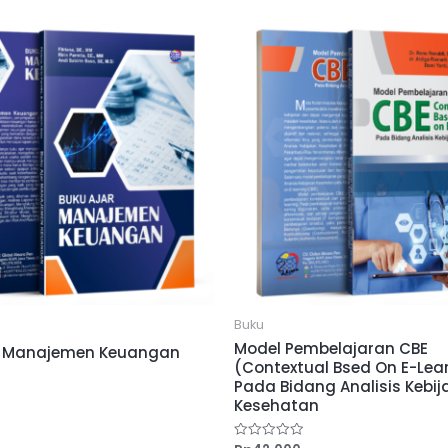
Buku
Model Pembelajaran CBE
r Manajemen Keuangan
(Contextual Bsed On E-Lea
Pada Bidang Analisis Kebi
Kesehatan
Dinilai