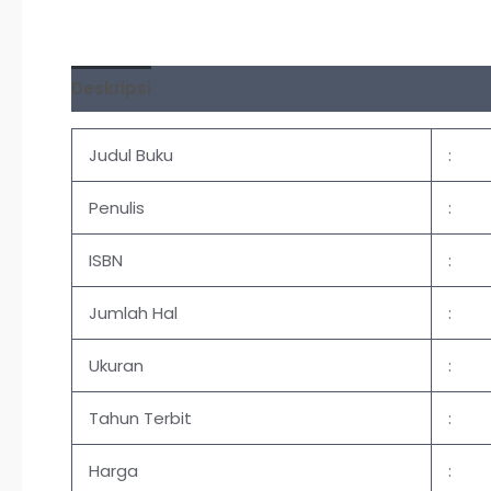
Deskripsi
Ulasan (0)
Judul Buku
:
Penulis
:
ISBN
:
Jumlah Hal
:
Ukuran
:
Tahun Terbit
:
Harga
: