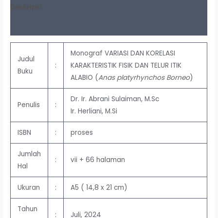
Deskripsi
Ulasan (0)
Monograf VARIASI DAN KORELASI
Judul
:
KARAKTERISTIK FISIK DAN TELUR ITIK
Buku
ALABIO (
Anas platyrhynchos Borneo
)
Dr. Ir. Abrani Sulaiman, M.Sc
Penulis
:
Ir. Herliani, M.Si
ISBN
:
proses
Jumlah
:
vii + 66 halaman
Hal
Ukuran
:
A5 ( 14,8 x 21 cm)
Tahun
:
Juli, 2024