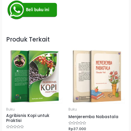
Produk Terkait
Buku
Buku
Agribisnis Kopi untuk
Menjeremba Nabastala
Praktisi
Dinilai
Rp
37.000