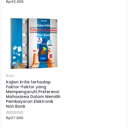
0
Dinilai
Rp
42.000
dari
0
5
dari
5
Buku
Kajian Kritis terhadap
Faktor-Faktor yang
Mempengaruhi Preferensi
Mahasiswa Dalam Memilih
Pembayaran Elektronik
Non Bank
Dinilai
Rp
37.000
0
dari
5