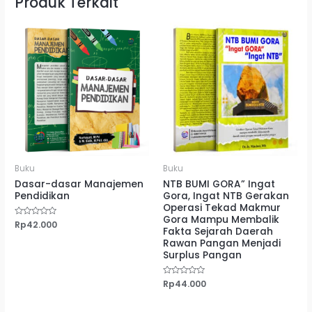
Produk Terkait
Buku
Buku
Dasar-dasar Manajemen
NTB BUMI GORA” Ingat
Pendidikan
Gora, Ingat NTB Gerakan
Operasi Tekad Makmur
Gora Mampu Membalik
Dinilai
Rp
42.000
Fakta Sejarah Daerah
0
dari
Rawan Pangan Menjadi
5
Surplus Pangan
Dinilai
Rp
44.000
0
dari
5