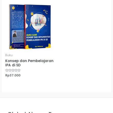
Buku
Konsep dan Pembelajaran
IPA di SD
Dinilai
Rp
37.000
0
dari
5