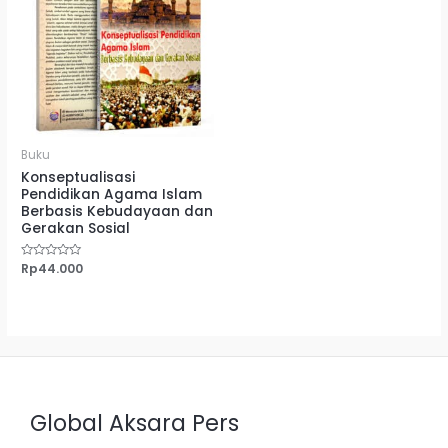
Buku
Konseptualisasi
Pendidikan Agama Islam
Berbasis Kebudayaan dan
Gerakan Sosial
Dinilai
Rp
44.000
0
dari
5
Global Aksara Pers