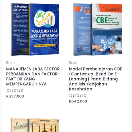
Buku
Buku
MANAJEMEN LABA SEKTOR
Model Pembelajaran CBE
PERBANKAN DAN FAKTOR-
(Contextual Bsed On E-
FAKTOR YANG
Learning) Pada Bidang
MEMPENGARUHINYA
Analisis Kebijakan
Kesehatan
Dinilai
Rp
37.000
0
Dinilai
Rp
42.000
dari
0
5
dari
5