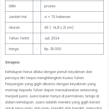
ISBN
:
proses
Jumlah Hal
:
vi + 70 halaman
Ukuran
:
A5 ( 14,8 x 21 cm)
Tahun Terbit
:
Juli, 2024
Harga
:
Rp. 35.000
Sinopsis
Kehidupan harus dilalui dengan penuh keyakinan dan
percaya diri tanpa menghilangkan Kuasa Tuhan.
Perjuangan yang gigih dibantu dengan keyakinan yang
mantap kepada Tuhan dapat mensukseskan seseorang
menjadi juara. Juara bukan hanya di permainan, tetapi di
dalam kehidupan. Juara adalah mereka yang gigih berani
untuk terus maju, dan maju, bangkit dan bangkit, mencoba