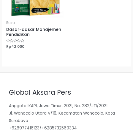
Buku
Dasar-dasar Manajemen
Pendidikan
Dinilai
Rp
42.000
0
dari
5
Global Aksara Pers
Anggota IKAPI, Jawa Timur, 2021, No. 282/JTI/2021
Jl. Wonocolo Utara V/18, Kecamatan Wonocolo, Kota
Surabaya
+628977416123/+6285732569334