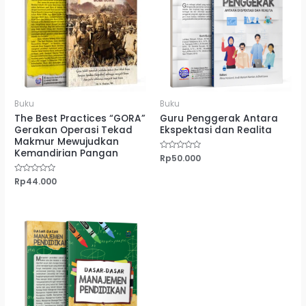
Buku
Buku
The Best Practices “GORA”
Guru Penggerak Antara
Gerakan Operasi Tekad
Ekspektasi dan Realita
Makmur Mewujudkan
Kemandirian Pangan
Dinilai
Rp
50.000
0
dari
5
Dinilai
Rp
44.000
0
dari
5