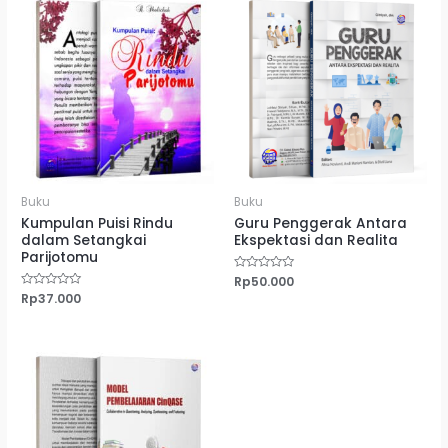
Buku
Buku
Kumpulan Puisi Rindu
Guru Penggerak Antara
dalam Setangkai
Ekspektasi dan Realita
Parijotomu
Dinilai
Rp
50.000
0
Dinilai
Rp
37.000
dari
0
5
dari
5