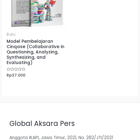
Buku
Model Pembelajaran
Cinqase (Collaborative in
Questioning, Analyzing,
Synthesizing, and
Evaluating)
Dinilai
Rp
37.000
0
dari
5
Global Aksara Pers
Anggota IKAPI, Jawa Timur, 2021, No. 282/JTI/2021