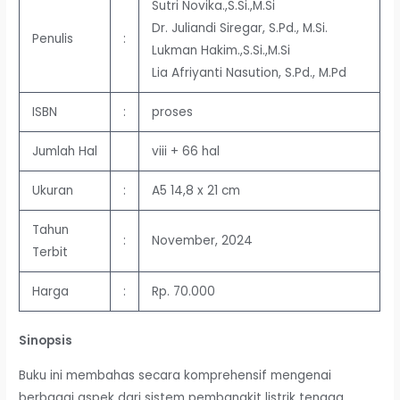
Sutri Novika.,S.Si.,M.Si
Dr. Juliandi Siregar, S.Pd., M.Si.
Penulis
:
Lukman Hakim.,S.Si.,M.Si
Lia Afriyanti Nasution, S.Pd., M.Pd
ISBN
:
proses
Jumlah Hal
viii + 66 hal
Ukuran
:
A5 14,8 x 21 cm
Tahun
:
November, 2024
Terbit
Harga
:
Rp. 70.000
Sinopsis
Buku ini membahas secara komprehensif mengenai
berbagai aspek dari sistem pembangkit listrik tenaga