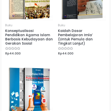
Buku
Buku
Konseptualisasi
Kaidah Dasar
Pendidikan Agama Islam
Pembelajaran Imla’
Berbasis Kebudayaan dan
(Untuk Pemula dan
Gerakan Sosial
Tingkat Lanjut)
Dinilai
Rp
44.000
Dinilai
Rp
44.000
0
0
dari
dari
5
5