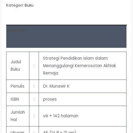
Kategori:
Buku
Deskripsi
Ulasan (0)
Strategi Pendidikan Islam dalam
Judul
:
Menanggulangi Kemerosotan Akhlak
Buku
Remaja
Penulis
:
Dr. Munawir K
ISBN
:
proses
Jumlah
:
viii + 142 halaman
Hal
Ukuran
:
A5 (14,8 x 21 cm)