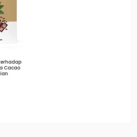
 terhadap
ma Cacao
nian