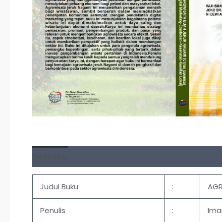
Deskripsi
Ulasan (0)
Judul Buku
:
AGR
Penulis
:
Ima