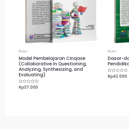
Buku
Buku
Model Pembelajaran Cinqase
Dasar-d
(Collaborative in Questioning,
Pendidik
Analyzing, Synthesizing, and
Evaluating)
Rp
42.000
Dinilai
0
dari
5
Rp
37.000
Dinilai
0
dari
5