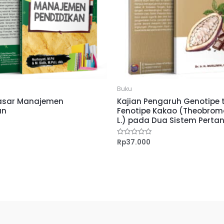
Buku
asar Manajemen
Kajian Pengaruh Genotipe
an
Fenotipe Kakao (Theobro
L.) pada Dua Sistem Perta
Rp
37.000
Dinilai
0
dari
5