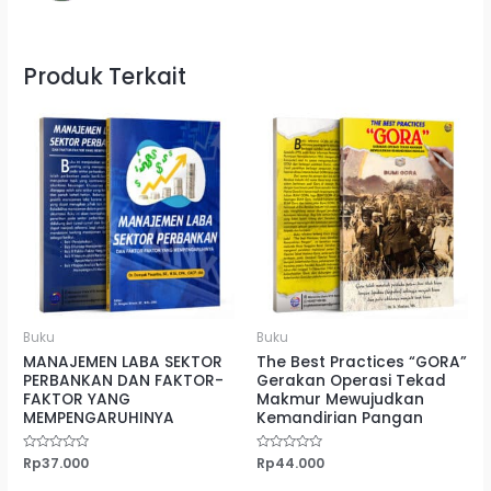
Produk Terkait
Buku
Buku
MANAJEMEN LABA SEKTOR
The Best Practices “GORA”
PERBANKAN DAN FAKTOR-
Gerakan Operasi Tekad
FAKTOR YANG
Makmur Mewujudkan
MEMPENGARUHINYA
Kemandirian Pangan
Dinilai
Rp
37.000
Dinilai
Rp
44.000
0
0
dari
dari