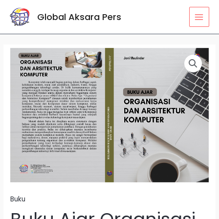
Lewati
MAI
Global Aksara Pers
ke
MEN
konten
Kuantitas
Buku
Ajar
Organisasi
dan
Arsitektur
Komputer
Buku