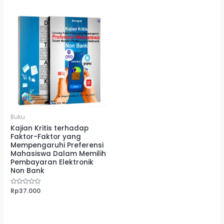
5
5
Buku
Kajian Kritis terhadap
Faktor-Faktor yang
Mempengaruhi Preferensi
Mahasiswa Dalam Memilih
Pembayaran Elektronik
Non Bank
Dinilai
Rp
37.000
0
dari
5