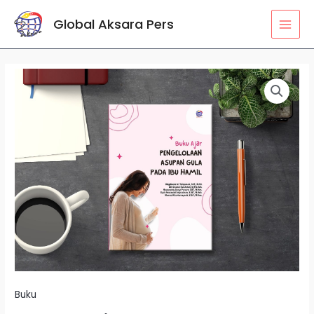
Lewati
MAI
Global Aksara Pers
ke
MEN
konten
Kuantitas
Buku
Ajar
Pengelolaan
Asupan
Gula
pada
Ibu
Hamil
Buku