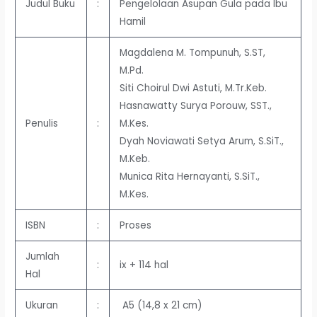
Judul Buku
:
Pengelolaan Asupan Gula pada Ibu
Hamil
Magdalena M. Tompunuh, S.ST,
M.Pd.
Siti Choirul Dwi Astuti, M.Tr.Keb.
Hasnawatty Surya Porouw, SST.,
Penulis
:
M.Kes.
Dyah Noviawati Setya Arum, S.SiT.,
M.Keb.
Munica Rita Hernayanti, S.SiT.,
M.Kes.
ISBN
:
Proses
Jumlah
:
ix + 114 hal
Hal
Ukuran
:
A5 (14,8 x 21 cm)