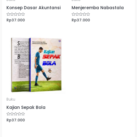
Konsep Dasar Akuntansi
Menjeremba Nabastala
Dinilai
Rp
37.000
Dinilai
Rp
37.000
0
0
dari
dari
5
5
Buku
Kajian Sepak Bola
Dinilai
Rp
37.000
0
dari
5