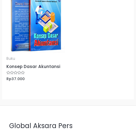
Buku
Konsep Dasar Akuntansi
Dinilai
Rp
37.000
0
dari
5
Global Aksara Pers