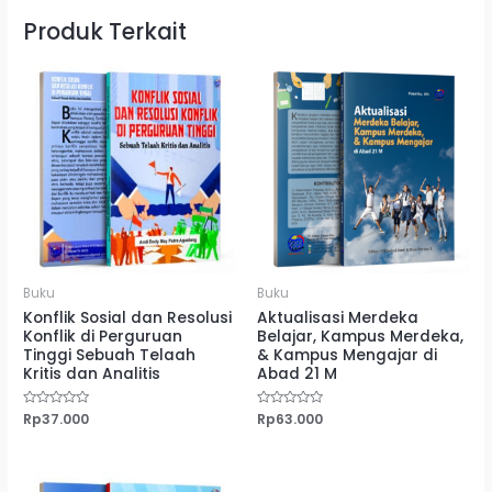
Produk Terkait
Buku
Buku
Konflik Sosial dan Resolusi
Aktualisasi Merdeka
Konflik di Perguruan
Belajar, Kampus Merdeka,
Tinggi Sebuah Telaah
& Kampus Mengajar di
Kritis dan Analitis
Abad 21 M
Dinilai
Rp
37.000
Dinilai
Rp
63.000
0
0
dari
dari
5
5